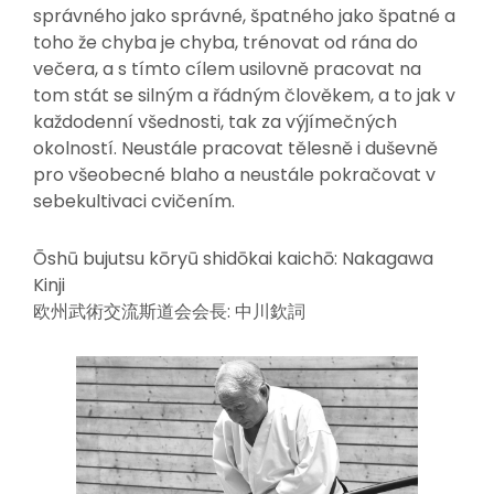
správného jako správné, špatného jako špatné a
toho že chyba je chyba, trénovat od rána do
večera, a s tímto cílem usilovně pracovat na
tom stát se silným a řádným člověkem, a to jak v
každodenní všednosti, tak za výjímečných
okolností. Neustále pracovat tělesně i duševně
pro všeobecné blaho a neustále pokračovat v
sebekultivaci cvičením.
Ōshū bujutsu kōryū shidōkai kaichō: Nakagawa
Kinji
欧州武術交流斯道会会長: 中川欽詞