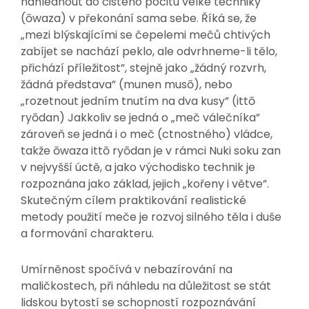
nahlédnout do čistého pocitu velké techniky
(ōwaza) v překonání sama sebe. Říká se, že
„mezi blýskajícími se čepelemi mečů chtivých
zabíjet se nachází peklo, ale odvrhneme-li tělo,
přichází příležitost”, stejně jako „žádný rozvrh,
žádná představa” (munen musō), nebo
„rozetnout jedním tnutím na dva kusy” (ittō
ryōdan) Jakkoliv se jedná o „meč válečníka”
zároveň se jedná i o meč (ctnostného) vládce,
takže ōwaza ittō ryōdan je v rámci Nuki soku zan
v nejvyšší úctě, a jako východisko technik je
rozpoznána jako základ, jejich „kořeny i větve”.
Skutečným cílem praktikování realistické
metody použití meče je rozvoj silného těla i duše
a formování charakteru.
Umírněnost spočívá v nebazírování na
maličkostech, při náhledu na důležitost se stát
lidskou bytostí se schopností rozpoznávání