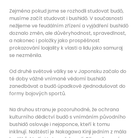
Zejména pokud jsme se rozhodli studovat budō,
musíme začít studovat i bushidō. V současnosti
nežijeme ve feudálním zřízení a vyjádření bushidō
doznalo změn, ale důvěryhodnost, spravedlnost,
a nakonec i položky jako prospěšnost
prokazování loajality k vlasti a lidu jako samuraj
se nezměnila.
Od druhé světové války se v Japonsku začalo do
té doby vážně vnímané vědomí bushidō
zanedbávat a budō úpadkově zjednodušovat do
formy bojových sportů.
Na druhou stranu je pozoruhodné, že ochrana
kulturního dědictví budō s vnímáním původního
bushidō oslovuje i nejaponce, kteří k tomu
inklinují. Naštěstí je Nakagawa Kinji jedním z mála