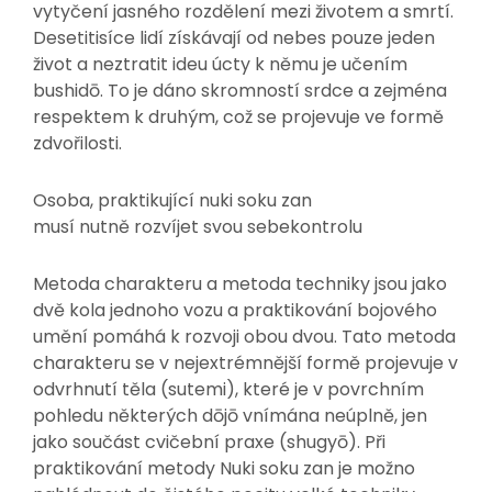
vytyčení jasného rozdělení mezi životem a smrtí.
Desetitisíce lidí získávají od nebes pouze jeden
život a neztratit ideu úcty k němu je učením
bushidō. To je dáno skromností srdce a zejména
respektem k druhým, což se projevuje ve formě
zdvořilosti.
Osoba, praktikující nuki soku zan
musí nutně rozvíjet svou sebekontrolu
Metoda charakteru a metoda techniky jsou jako
dvě kola jednoho vozu a praktikování bojového
umění pomáhá k rozvoji obou dvou. Tato metoda
charakteru se v nejextrémnější formě projevuje v
odvrhnutí těla (sutemi), které je v povrchním
pohledu některých dōjō vnímána neúplně, jen
jako součást cvičební praxe (shugyō). Při
praktikování metody Nuki soku zan je možno