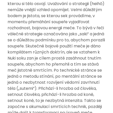
kterou si tělo osvojí. Uvažování o strategii (heihō)
nemůže vnější vzhled opomíjet. Velmi důležitým
bodem je jistota, se kterou sek provádíme, v
momentu přemáhání soupeře vyjadřovat
rozhodnost, bojovou energii meče. To bývá v řeči
válečné strategie označováno jako „saki” a jedná
se o důležitou podmínku pro to, abychom porazili
soupeře. Skutečné bojové použití meče je dáno
kompilátem různých doktrín, ale se vztahem k
Nuki soku zan je cílem prostě zasáhnout tnutím
soupeře, abychom ho přemohli a tím se stává
meč jistotně smrtícím. Po technické stránce se
jedná o metodu stínání, po mentální stránce se
jedná o nezbytnost rozvíjení vědomí zavrhnutí
těla („sutemi”). Přichází-li hrozba od člověka,
setnout člověka, přichází-li hrozba od koně,
setnout koně, to je nezbytná intenzita. Takto se
započne s akumulací smrtících technik, později
může dojít k transformaci na úroveň meče