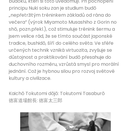
budōků, kteří si toto uvědomují. Při pochopení
principu Nuki soku zan je studium budō
„nepřetržitým tréninkem základů od rána do
večera” (výrok Miyamoto Musashiho z Gorin no
shō, pozn.překl.), což stimuluje trénink šermu a
jsem velice rád, že se tímto součást japonské
tradice, bushidō, šíří do celého světa. Ve sféře
určených technik vzniká virtuozita, zvyšuje se
důstojnost a praktikování budō přesahuje do
duchovního rozměru, vzrůstá smysl pro morální
jednání. Což je hybnou silou pro rozvoj světové
kultury a civilizace.
Kaichō Tokutomi dōjō: Tokutomi Tasaburō
徳富道場館長: 徳富太三郎