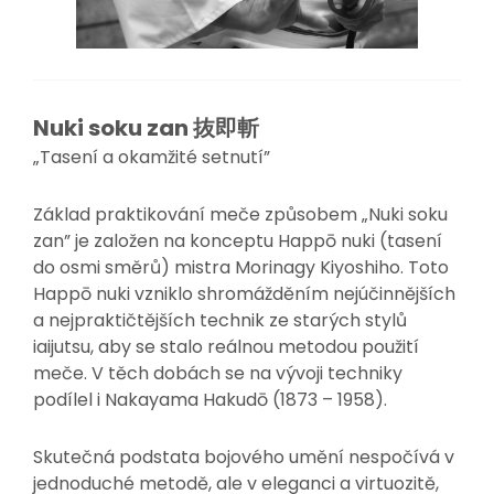
Nuki soku zan 抜即斬
„Tasení a okamžité setnutí”
Základ praktikování meče způsobem „Nuki soku
zan” je založen na konceptu Happō nuki (tasení
do osmi směrů) mistra Morinagy Kiyoshiho. Toto
Happō nuki vzniklo shromážděním nejúčinnějších
a nejpraktičtějších technik ze starých stylů
iaijutsu, aby se stalo reálnou metodou použití
meče. V těch dobách se na vývoji techniky
podílel i Nakayama Hakudō (1873 – 1958).
Skutečná podstata bojového umění nespočívá v
jednoduché metodě, ale v eleganci a virtuozitě,