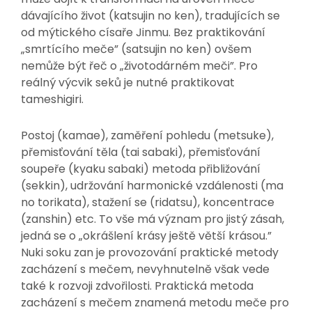
dávajícího život (katsujin no ken), tradujících se
od mýtického císaře Jinmu. Bez praktikování
„smrtícího meče” (satsujin no ken) ovšem
nemůže být řeč o „životodárném meči”. Pro
reálný výcvik seků je nutné praktikovat
tameshigiri.
Postoj (kamae), zaměření pohledu (metsuke),
přemisťování těla (tai sabaki), přemisťování
soupeře (kyaku sabaki) metoda přibližování
(sekkin), udržování harmonické vzdálenosti (ma
no torikata), stažení se (ridatsu), koncentrace
(zanshin) etc. To vše má význam pro jistý zásah,
jedná se o „okrášlení krásy ještě větší krásou.”
Nuki soku zan je provozování praktické metody
zacházení s mečem, nevyhnutelně však vede
také k rozvoji zdvořilosti. Praktická metoda
zacházení s mečem znamená metodu meče pro