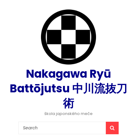
Nakagawa Ryū
Battōjutsu 中川流抜刀
術
škola japonského meče
Search
SEARCH
for: