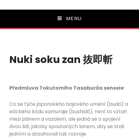
MENU
Nuki soku zan 抜即斬
Předmluva Tokutomiho Tasaburōa senseie:
Co se týče japonského bojového umění (budō) a
etického kódu samuraje (bushidō), není to vztah
mezi pánem a vazalem, ale jedná se o spojení
dvou lidí, jakoby spoutaných lanem, aby se stali
jedním a dosahovali tak rozvoje.