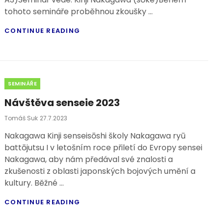
tohoto semináře proběhnou zkoušky …
SEMINÁŘ
CONTINUE READING
V
PRAZE
–
ŘÍJEN
2024
Categories
SEMINÁŘE
(19.
–
Návštěva senseie 2023
20.
10.)
Posted
Tomáš Suk
27.7.2023
On
Nakagawa Kinji senseisōshi školy Nakagawa ryū
battōjutsu I v letošním roce přiletí do Evropy sensei
Nakagawa, aby nám předával své znalosti a
zkušenosti z oblasti japonských bojových umění a
kultury. Běžné …
NÁVŠTĚVA
CONTINUE READING
SENSEIE
2023