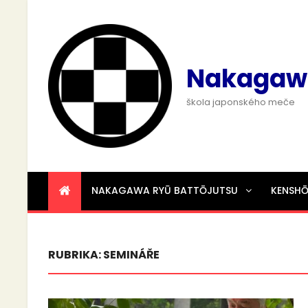
Nakagaw
škola japonského meče
NAKAGAWA RYŪ BATTŌJUTSU
KENSH
RUBRIKA:
SEMINÁŘE