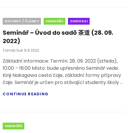
Categories
NOVINKY / ČLÁNKY
SEMINÁŘE
SHIDOKAI
Seminář – Úvod do sadō 茶道 (28. 09.
2022)
Posted
Tomáš Suk
9.9.2022
On
Základní informace: Termín: 28. 09. 2022 (středa),
10:00 – 16:00 Místo: bude upřesněno Seminář vede:
Kinji Nakagawa cesta čaje, základní formy přípravy
čaje. Seminář je určen pro stávající studenty školy …
SEMINÁŘ
CONTINUE READING
–
ÚVOD
DO
SADŌ
茶
Categories
SEMINÁŘE
道
(28.