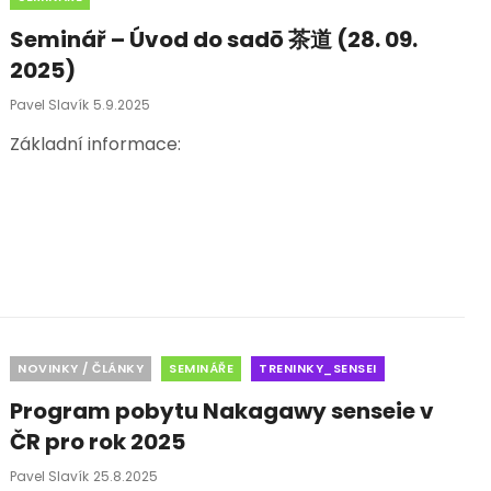
Seminář – Úvod do sadō 茶道 (28. 09.
2025)
Posted
Pavel Slavík
5.9.2025
On
Základní informace:
Categories
NOVINKY / ČLÁNKY
SEMINÁŘE
TRENINKY_SENSEI
Program pobytu Nakagawy senseie v
ČR pro rok 2025
Posted
Pavel Slavík
25.8.2025