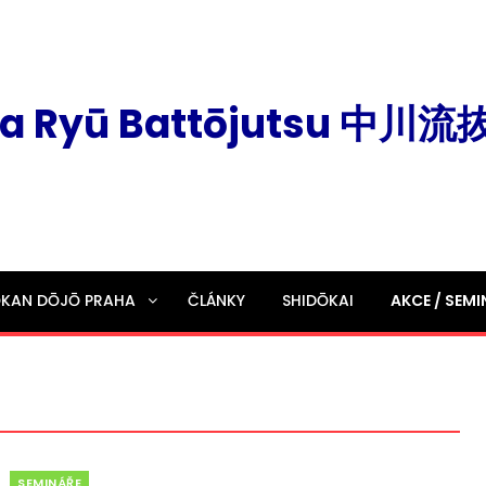
a Ryū Battōjutsu 中川
ŌKAN DŌJŌ PRAHA
ČLÁNKY
SHIDŌKAI
AKCE / SEMI
Categories
SEMINÁŘE