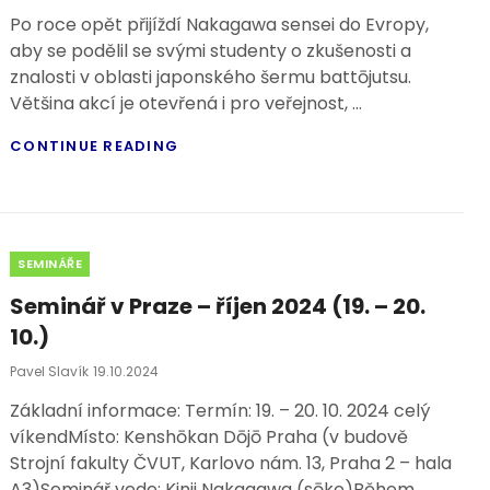
On
Po roce opět přijíždí Nakagawa sensei do Evropy,
aby se podělil se svými studenty o zkušenosti a
znalosti v oblasti japonského šermu battōjutsu.
Většina akcí je otevřená i pro veřejnost, …
PROGRAM
CONTINUE READING
POBYTU
NAKAGAWY
SENSEIE
V
ČR
Categories
SEMINÁŘE
PRO
ROK
Seminář v Praze – říjen 2024 (19. – 20.
2025
10.)
Posted
Pavel Slavík
19.10.2024
On
Základní informace: Termín: 19. – 20. 10. 2024 celý
víkendMísto: Kenshōkan Dōjō Praha (v budově
Strojní fakulty ČVUT, Karlovo nám. 13, Praha 2 – hala
A3)Seminář vede: Kinji Nakagawa (sōke)Během