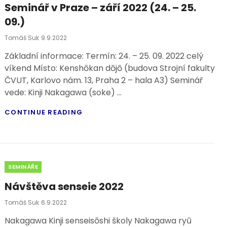
Seminář v Praze – září 2022 (24. – 25.
09.
2022)
09.)
Posted
Tomáš Suk
9.9.2022
On
Základní informace: Termín: 24. – 25. 09. 2022 celý
víkend Místo: Kenshōkan dōjō (budova Strojní fakulty
ČVUT, Karlovo nám. 13, Praha 2 – hala A3) Seminář
vede: Kinji Nakagawa (soke) …
SEMINÁŘ
CONTINUE READING
V
PRAZE
–
ZÁŘÍ
2022
Categories
SEMINÁŘE
(24.
–
Návštěva senseie 2022
25.
09.)
Posted
Tomáš Suk
6.9.2022
On
Nakagawa Kinji senseisōshi školy Nakagawa ryū