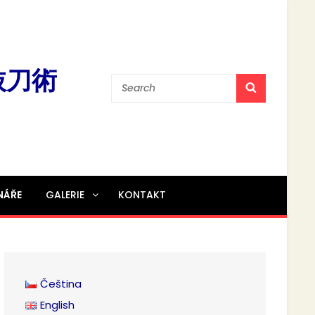
流抜刀術
Search
SEARCH
for:
NÁŘE
GALERIE
KONTAKT
Čeština
English