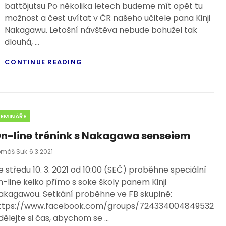
battōjutsu Po několika letech budeme mít opět tu
možnost a čest uvítat v ČR našeho učitele pana Kinji
Nakagawu. Letošní návštěva nebude bohužel tak
dlouhá, …
NÁVŠTĚVA
CONTINUE READING
SENSEIE
2022
tegories
SEMINÁŘE
n-line trénink s Nakagawa senseiem
Posted
omáš Suk
6.3.2021
On
e středu 10. 3. 2021 od 10:00 (SEČ) proběhne speciální
n-line keiko přímo s soke školy panem Kinji
akagawou. Setkání proběhne ve FB skupině:
ttps://www.facebook.com/groups/724334004849532
dělejte si čas, abychom se …