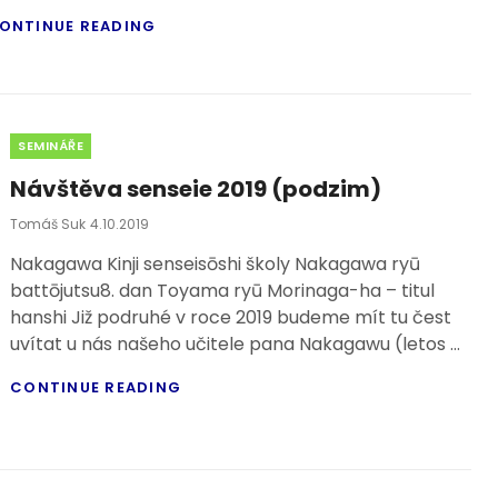
ON-
ONTINUE READING
LINE
TRÉNINK
S
NAKAGAWA
SENSEIEM
Categories
SEMINÁŘE
Návštěva senseie 2019 (podzim)
Posted
Tomáš Suk
4.10.2019
On
Nakagawa Kinji senseisōshi školy Nakagawa ryū
battōjutsu8. dan Toyama ryū Morinaga-ha – titul
hanshi Již podruhé v roce 2019 budeme mít tu čest
uvítat u nás našeho učitele pana Nakagawu (letos …
NÁVŠTĚVA
CONTINUE READING
SENSEIE
2019
(PODZIM)