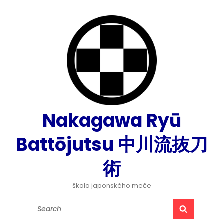
Nakagawa Ryū
Battōjutsu 中川流抜刀
術
škola japonského meče
Search
SEARCH
for: