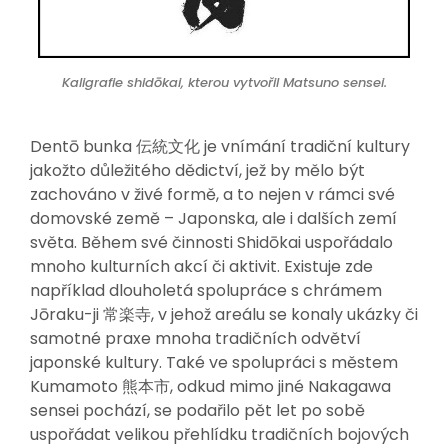
Kaligrafie shidōkai, kterou vytvořil Matsuno sensei.
Dentō bunka 伝統文化 je vnímání tradiční kultury
jakožto důležitého dědictví, jež by mělo být
zachováno v živé formě, a to nejen v rámci své
domovské země – Japonska, ale i dalších zemí
světa. Během své činnosti Shidōkai uspořádalo
mnoho kulturních akcí či aktivit. Existuje zde
například dlouholetá spolupráce s chrámem
Jōraku-ji 常楽寺, v jehož areálu se konaly ukázky či
samotné praxe mnoha tradičních odvětví
japonské kultury. Také ve spolupráci s městem
Kumamoto 熊本市, odkud mimo jiné Nakagawa
sensei pochází, se podařilo pět let po sobě
uspořádat velikou přehlídku tradičních bojových