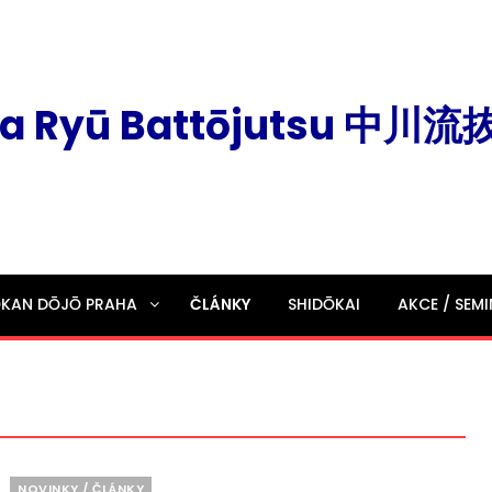
a Ryū Battōjutsu 中川
ŌKAN DŌJŌ PRAHA
ČLÁNKY
SHIDŌKAI
AKCE / SEM
Categories
NOVINKY / ČLÁNKY