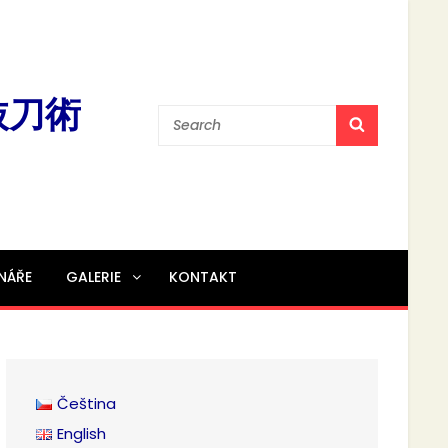
流抜刀術
Search
SEARCH
for:
INÁŘE
GALERIE
KONTAKT
Čeština
English