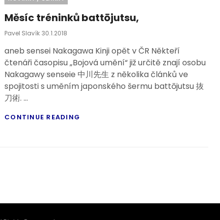
Měsíc tréninků battōjutsu,
Posted
Pavel Slavík
30.1.2018
On
aneb sensei Nakagawa Kinji opět v ČR Někteří
čtenáři časopisu „Bojová umění“ již určitě znají osobu
Nakagawy senseie 中川先生 z několika článků ve
spojitosti s uměním japonského šermu battōjutsu 抜
刀術. …
MĚSÍC
CONTINUE READING
TRÉNINKŮ
BATTŌJUTSU,