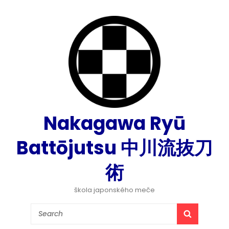
Nakagawa Ryū
Battōjutsu 中川流抜刀
術
škola japonského meče
Search
SEARCH
for: