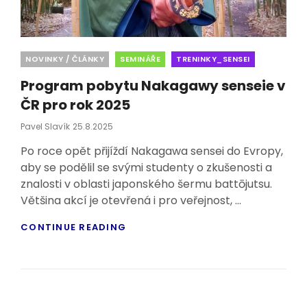
Categories
NOVINKY / ČLÁNKY
SEMINÁŘE
TRENINKY_SENSEI
Program pobytu Nakagawy senseie v
ČR pro rok 2025
Posted
Pavel Slavík
25.8.2025
On
Po roce opět přijíždí Nakagawa sensei do Evropy,
aby se podělil se svými studenty o zkušenosti a
znalosti v oblasti japonského šermu battōjutsu.
Většina akcí je otevřená i pro veřejnost, …
PROGRAM
CONTINUE READING
POBYTU
NAKAGAWY
SENSEIE
V
ČR
PRO